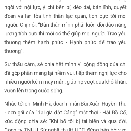
ngời với nội lực, ý chí bền bỉ, dẻo dai, bản lĩnh, quyết
đoán và lan tỏa tinh thần lạc quan, tích cực tới mọi
người. Chị nói: “Bản thân mình phải luôn dồi dào năng
lượng tích cực thì mới có thể giúp mọi người. Trao yêu
thương thêm hạnh phúc - Hạnh phúc để trao yêu
thương”.
Sự thấu cảm, sẻ chia hết mình vì cộng đồng của chị
đã góp phần mang lại niềm vui, tiếp thêm nghị lực cho
nhiều người kém may mắn, giúp họ vượt qua khó khăn,
vươn lên trong cuộc sống.
Nhắc tới chị Minh Hà, doanh nhân Bùi Xuân Huyền Thu
- con gái của “đại gia đất Cảng” một thời - Hải Đồ Cổ,
xúc động chia sẻ: “Khi bố tôi bị tai biến và qua đời,
Công ty TNHH Sứ nghệ thuật HDC đứng bên bờ vực