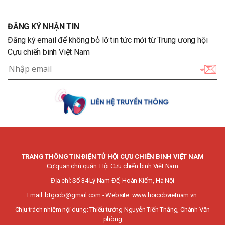
ĐĂNG KÝ NHẬN TIN
Đăng ký email để không bỏ lỡ tin tức mới từ Trung ương hội
Cựu chiến binh Việt Nam
TRANG THÔNG TIN ĐIỆN TỬ HỘI CỰU CHIẾN BINH VIỆT NAM
Cơ quan chủ quản: Hội Cựu chiến binh Việt Nam
Địa chỉ: Số 34 Lý Nam Đế, Hoàn Kiếm, Hà Nội
Email:
btgccb@gmail.com
- Website:
www.hoiccbvietnam.vn
Chịu trách nhiệm nội dung: Thiếu tướng Nguyễn Tiến Thắng, Chánh Văn
phòng