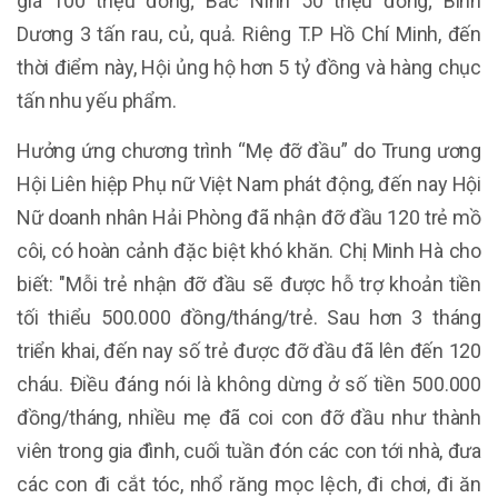
giá 100 triệu đồng; Bắc Ninh 50 triệu đồng; Bình
Dương 3 tấn rau, củ, quả. Riêng T.P Hồ Chí Minh, đến
thời điểm này, Hội ủng hộ hơn 5 tỷ đồng và hàng chục
tấn nhu yếu phẩm.
Hưởng ứng chương trình “Mẹ đỡ đầu” do Trung ương
Hội Liên hiệp Phụ nữ Việt Nam phát động, đến nay Hội
Nữ doanh nhân Hải Phòng đã nhận đỡ đầu 120 trẻ mồ
côi, có hoàn cảnh đặc biệt khó khăn. Chị Minh Hà cho
biết: "Mỗi trẻ nhận đỡ đầu sẽ được hỗ trợ khoản tiền
tối thiểu 500.000 đồng/tháng/trẻ. Sau hơn 3 tháng
triển khai, đến nay số trẻ được đỡ đầu đã lên đến 120
cháu. Điều đáng nói là không dừng ở số tiền 500.000
đồng/tháng, nhiều mẹ đã coi con đỡ đầu như thành
viên trong gia đình, cuối tuần đón các con tới nhà, đưa
các con đi cắt tóc, nhổ răng mọc lệch, đi chơi, đi ăn