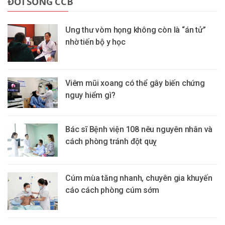
ĐỜI SỐNG CCB
Ung thư vòm họng không còn là “án tử”
nhờ tiến bộ y học
Viêm mũi xoang có thể gây biến chứng
nguy hiểm gì?
Bác sĩ Bệnh viện 108 nêu nguyên nhân và
cách phòng tránh đột quỵ
Cúm mùa tăng nhanh, chuyên gia khuyến
cáo cách phòng cúm sớm