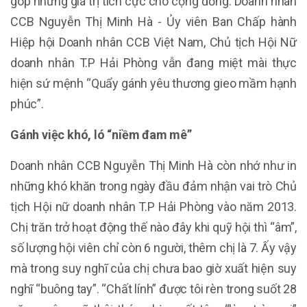
góp những giá trị tích cực cho cộng đồng. Doanh nhân
CCB Nguyễn Thị Minh Hà - Ủy viên Ban Chấp hành
Hiệp hội Doanh nhân CCB Việt Nam, Chủ tịch Hội Nữ
doanh nhân T.P Hải Phòng vẫn đang miệt mài thực
hiện sứ mệnh “Quẩy gánh yêu thương gieo mầm hạnh
phúc”.
Gánh việc khó, ló “niềm đam mê”
Doanh nhân CCB Nguyễn Thị Minh Hà còn nhớ như in
những khó khăn trong ngày đầu đảm nhận vai trò Chủ
tịch Hội nữ doanh nhân T.P Hải Phòng vào năm 2013.
Chị trăn trở hoạt động thế nào đây khi quỹ hội thì “âm”,
số lượng hội viên chỉ còn 6 người, thêm chị là 7. Ấy vậy
mà trong suy nghĩ của chị chưa bao giờ xuất hiện suy
nghĩ “buông tay”. “Chất lính” được tôi rèn trong suốt 28