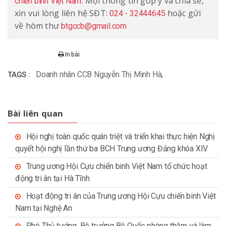
. Mọi thông tin góp ý và chia sẻ,
chiến binh Việt Nam
xin vui lòng liên hệ SĐT:
hoặc gửi
024 - 32444645
về hòm thư
btgccb@gmail.com
In bài
Doanh nhân CCB Nguyễn Thị Minh Hà
,
TAGS :
Bài liên quan
Hội nghị toàn quốc quán triệt và triển khai thực hiện Nghị
quyết hội nghị lần thứ ba BCH Trung ương Đảng khóa XIV
Trung ương Hội Cựu chiến binh Việt Nam tổ chức hoạt
động tri ân tại Hà Tĩnh
Hoạt động tri ân của Trung ương Hội Cựu chiến binh Việt
Nam tại Nghệ An
Phó Thủ tướng, Bộ trưởng Bộ Quốc phòng thăm và làm