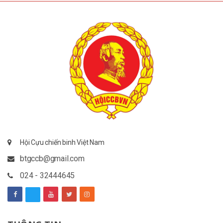
Hội Cựu chiến binh Việt Nam
btgccb@gmail.com
024 - 32444645