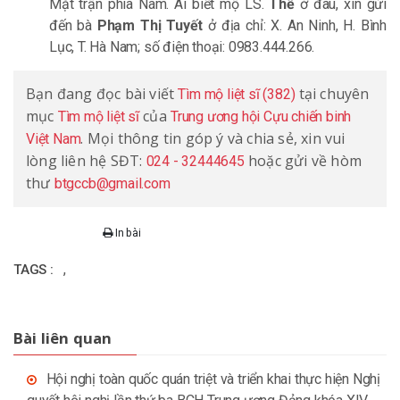
Mặt trận phía Nam. Ai biết mộ LS.
Thể
ở đâu, xin gửi
đến bà
Phạm Thị Tuyết
ở địa chỉ: X. An Ninh, H. Bình
Lục, T. Hà Nam; số điện thoại: 0983.444.266.
Bạn đang đọc bài viết
tại chuyên
Tìm mộ liệt sĩ (382)
mục
của
Tìm mộ liệt sĩ
Trung ương hội Cựu chiến binh
. Mọi thông tin góp ý và chia sẻ, xin vui
Việt Nam
lòng liên hệ SĐT:
hoặc gửi về hòm
024 - 32444645
thư
btgccb@gmail.com
In bài
,
TAGS :
Bài liên quan
Hội nghị toàn quốc quán triệt và triển khai thực hiện Nghị