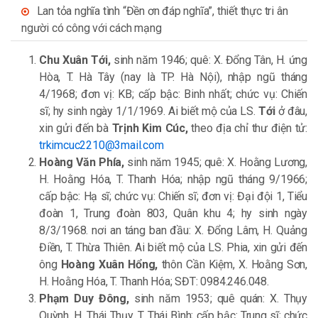
Lan tỏa nghĩa tình “Đền ơn đáp nghĩa”, thiết thực tri ân
người có công với cách mạng
Chu Xuân Tới,
sinh năm 1946; quê: X. Đổng Tân, H. ứng
Hòa, T. Hà Tây (nay là TP. Hà Nội), nhập ngũ tháng
4/1968; đơn vị: KB; cấp bậc: Binh nhất; chức vụ: Chiến
sĩ; hy sinh ngày 1/1/1969. Ai biết mộ của LS.
Tới
ở đâu,
xin gửi đến bà
Trịnh Kim Cúc,
theo địa chỉ thư điện tử:
trkimcuc2210@3mail.com
Hoàng Văn Phía,
sinh năm 1945; quê: X. Hoằng Lương,
H. Hoằng Hóa, T. Thanh Hóa; nhập ngũ tháng 9/1966;
cấp bậc: Hạ sĩ; chức vụ: Chiến sĩ; đơn vị: Đại đội 1, Tiểu
đoàn 1, Trung đoàn 803, Quân khu 4; hy sinh ngày
8/3/1968. nơi an táng ban đầu: X. Đổng Lâm, H. Quảng
Điền, T. Thừa Thiên. Ai biết mộ của LS. Phia, xin gửi đến
ông
Hoàng Xuân Hổng,
thôn Cần Kiệm, X. Hoằng Sơn,
H. Hoằng Hóa, T. Thanh Hóa; SĐT: 0984.246.048.
Phạm Duy Đông,
sinh năm 1953; quê quán: X. Thụy
Quỳnh, H. Thái Thụy, T. Thái Bình; cấp bậc: Trung sĩ; chức