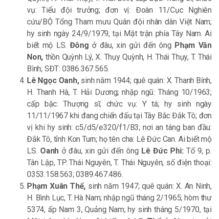
vụ: Tiểu đội trưởng; đơn vị: Đoàn 11/Cục Nghiên
cứu/BỘ Tổng Tham mưu Quân đội nhân dân Việt Nam;
hy sinh ngày 24/9/1979, tại Mặt trận phía Tây Nam. Ai
biết mộ LS.
Đông
ở đâu, xin gửi đến ông
Phạm Văn
Non,
thồn Quỳnh Lý, X. Thụy Quỳnh, H. Thái Thụy, T. Thái
Bình; SĐT: 0386.367.565.
Lê Ngọc Oanh,
sinh năm 1944; quê quán: X. Thanh Bính,
H. Thanh Hà, T. Hải Dương; nhập ngũ: Tháng 10/1963;
cấp bậc: Thượng sĩ; chức vụ: Y tá; hy sinh ngày
11/11/1967 khi đang chiến đấu tại Tây Bắc Đắk Tô; đơn
vị khi hy sinh: c5/d5/e320/f1/B3; nơi an táng ban đầu:
Đắk Tô, tỉnh Kon Turn; họ tên cha: Lê Đức Can. Ai biết mộ
LS.
Oanh
ở đâu, xin gửi đến ông
Lê Đức Phi:
Tổ 9, p.
Tân Lập, TP. Thái Nguyên, T. Thái Nguyên, số điện thoại:
0353.158.563; 0389.467.486.
Phạm Xuân Thể,
sinh năm 1947; quê quán: X. An Ninh,
H. Bình Lục, T. Hà Nam; nhập ngũ tháng 2/1965; hòm thư
5374, ấp Nam 3, Quảng Nam; hy sinh tháng 5/1970, tại