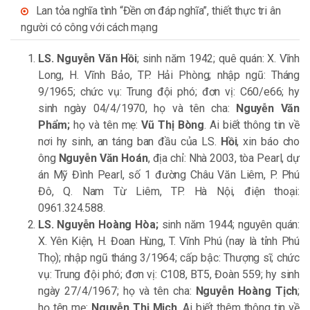
Lan tỏa nghĩa tình “Đền ơn đáp nghĩa”, thiết thực tri ân
người có công với cách mạng
LS. Nguyễn Văn Hồi
; sinh năm 1942; quê quán: X. Vĩnh
Long, H. Vĩnh Bảo, TP. Hải Phòng; nhập ngũ: Tháng
9/1965; chức vụ: Trung đội phó; đơn vị: C60/e66; hy
sinh ngày 04/4/1970, họ và tên cha:
Nguyễn Văn
Phẩm;
họ và tên mẹ:
Vũ Thị Bòng
. Ai biết thông tin về
nơi hy sinh, an táng ban đầu của LS.
Hồi
, xin báo cho
ông
Nguyễn Văn Hoán
, địa chỉ: Nhà 2003, tòa Pearl, dự
án Mỹ Đình Pearl, số 1 đường Châu Văn Liêm, P. Phú
Đô, Q. Nam Từ Liêm, TP. Hà Nội, điện thoại:
0961.324.588.
LS. Nguyễn Hoàng Hòa;
sinh năm 1944; nguyên quán:
X. Yên Kiện, H. Đoan Hùng, T. Vĩnh Phú (nay là tỉnh Phú
Thọ); nhập ngũ tháng 3/1964; cấp bậc: Thượng sĩ; chức
vụ: Trung đội phó; đơn vị: C108, BT5, Đoàn 559; hy sinh
ngày 27/4/1967; họ và tên cha:
Nguyễn Hoàng
Tịch
;
họ tên mẹ:
Nguyễn Thị Mịch
. Ai biết thêm thông tin về