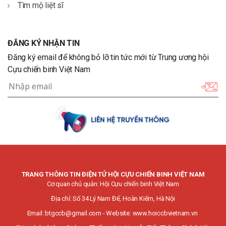
Tìm mộ liệt sĩ
ĐĂNG KÝ NHẬN TIN
Đăng ký email để không bỏ lỡ tin tức mới từ Trung ương hội
Cựu chiến binh Việt Nam
TRANG THÔNG TIN ĐIỆN TỬ HỘI CỰU CHIẾN BINH VIỆT NAM
Cơ quan chủ quản: Hội Cựu chiến binh Việt Nam
Địa chỉ: Số 34 Lý Nam Đế, Hoàn Kiếm, Hà Nội
Email:
btgccb@gmail.com
- Website:
www.hoiccbvietnam.vn