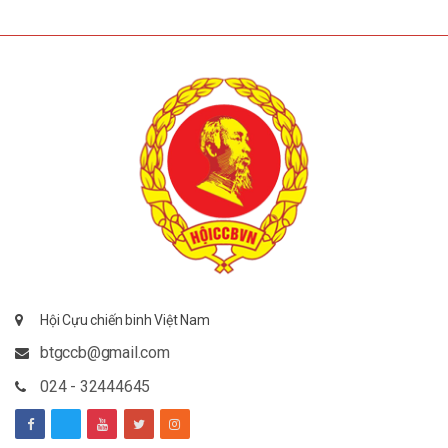
Hội Cựu chiến binh Việt Nam
btgccb@gmail.com
024 - 32444645