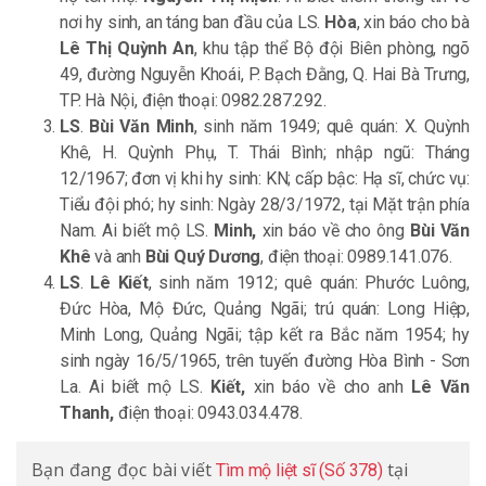
nơi hy sinh, an táng ban đầu của LS.
Hòa
, xin báo cho bà
Lê Thị Quỳnh An
, khu tập thể Bộ đội Biên phòng, ngõ
49, đường Nguyễn Khoái, P. Bạch Đằng, Q. Hai Bà Trưng,
TP. Hà Nội, điện thoại: 0982.287.292.
LS
.
Bùi Văn Minh
, sinh năm 1949; quê quán: X. Quỳnh
Khê, H. Quỳnh Phụ, T. Thái Bình; nhập ngũ: Tháng
12/1967; đơn vị khi hy sinh: KN; cấp bậc: Hạ sĩ, chức vụ:
Tiểu đội phó; hy sinh: Ngày 28/3/1972, tại Mặt trận phía
Nam. Ai biết mộ LS.
Minh,
xin báo về cho ông
Bùi Văn
Khê
và anh
Bùi Quý Dương
, điện thoại: 0989.141.076.
LS
.
Lê Kiết
, sinh năm 1912; quê quán: Phước Luông,
Đức Hòa, Mộ Đức, Quảng Ngãi; trú quán: Long Hiệp,
Minh Long, Quảng Ngãi; tập kết ra Bắc năm 1954; hy
sinh ngày 16/5/1965, trên tuyến đường Hòa Bình - Sơn
La. Ai biết mộ LS.
Kiết,
xin báo về cho anh
Lê Văn
Thanh,
điện thoại: 0943.034.478.
Bạn đang đọc bài viết
tại
Tìm mộ liệt sĩ (Số 378)