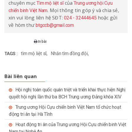
chuyên mục
của
Tìm mộ liệt sĩ
Trung ương hội Cựu
. Mọi thông tin góp ý và chia sẻ,
chiến binh Việt Nam
xin vui lòng liên hệ SĐT:
hoặc gửi
024 - 32444645
về hòm thư
btgccb@gmail.com
In bài
tìm mộ liệt sĩ
,
Nhắn tìm đồng đội
,
TAGS :
Bài liên quan
Hội nghị toàn quốc quán triệt và triển khai thực hiện Nghị
quyết hội nghị lần thứ ba BCH Trung ương Đảng khóa XIV
Trung ương Hội Cựu chiến binh Việt Nam tổ chức hoạt
động tri ân tại Hà Tĩnh
Hoạt động tri ân của Trung ương Hội Cựu chiến binh Việt
Nam tại Nghệ An