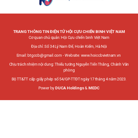
TRANG THÔNG TIN ĐIỆN TỬ HỘI CỰU CHIẾN BINH VIỆT NAM
Cơ quan chủ quản: Hội Cựu chiến binh Việt Nam
Địa chỉ: Số 34 Lý Nam Đế, Hoàn Kiếm, Hà Nội
Email:
btgccb@gmail.com
- Website:
www.hoiccbvietnam.vn
Chịu trách nhiệm nội dung: Thiếu tướng Nguyễn Tiến Thắng, Chánh Văn
phòng
Bộ TT&TT cấp giấy phép số 54/GP-TTĐT ngày 17 tháng 4 năm 2023.
Power by
DUCA Holdings
&
MEDC