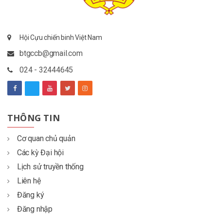
Hội Cựu chiến binh Việt Nam
btgccb@gmail.com
024 - 32444645
THÔNG TIN
Cơ quan chủ quản
Các kỳ Đại hội
Lịch sử truyền thống
Liên hệ
Đăng ký
Đăng nhập