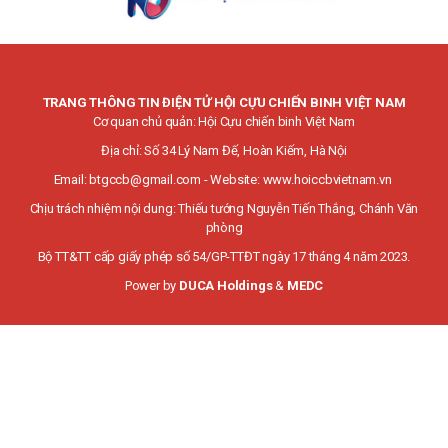
TRANG THÔNG TIN ĐIỆN TỬ HỘI CỰU CHIẾN BINH VIỆT NAM
Cơ quan chủ quản: Hội Cựu chiến binh Việt Nam
Địa chỉ: Số 34 Lý Nam Đế, Hoàn Kiếm, Hà Nội
Email:
btgccb@gmail.com
- Website:
www.hoiccbvietnam.vn
Chịu trách nhiệm nội dung: Thiếu tướng Nguyễn Tiến Thắng, Chánh Văn
phòng
Bộ TT&TT cấp giấy phép số 54/GP-TTĐT ngày 17 tháng 4 năm 2023.
Power by
DUCA Holdings
&
MEDC