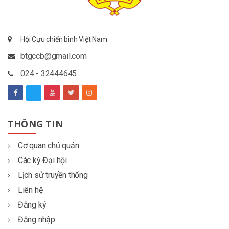
Hội Cựu chiến binh Việt Nam
btgccb@gmail.com
024 - 32444645
THÔNG TIN
Cơ quan chủ quản
Các kỳ Đại hội
Lịch sử truyền thống
Liên hệ
Đăng ký
Đăng nhập