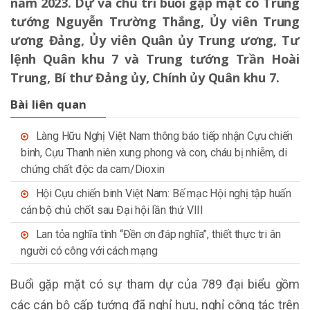
năm 2023. Dự và chủ trì buổi gặp mặt có Trung
tướng Nguyễn Trường Thắng, Ủy viên Trung
ương Đảng, Ủy viên Quân ủy Trung ương, Tư
lệnh Quân khu 7 và Trung tướng Trần Hoài
Trung, Bí thư Đảng ủy, Chính ủy Quân khu 7.
Bài liên quan
Làng Hữu Nghị Việt Nam thông báo tiếp nhận Cựu chiến
binh, Cựu Thanh niên xung phong và con, cháu bị nhiễm, di
chứng chất độc da cam/Dioxin
Hội Cựu chiến binh Việt Nam: Bế mạc Hội nghị tập huấn
cán bộ chủ chốt sau Đại hội lần thứ VIII
Lan tỏa nghĩa tình “Đền ơn đáp nghĩa”, thiết thực tri ân
người có công với cách mạng
Buổi gặp mặt có sự tham dự của 789 đại biểu gồm
các cán bộ cấp tướng đã nghỉ hưu, nghỉ công tác trên