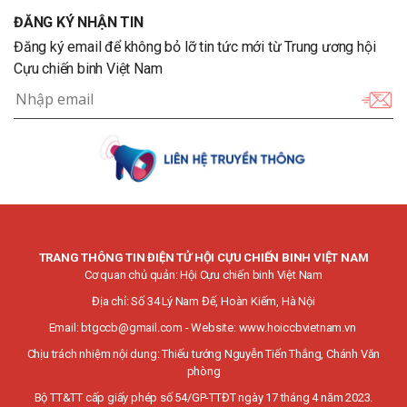
ĐĂNG KÝ NHẬN TIN
Đăng ký email để không bỏ lỡ tin tức mới từ Trung ương hội
Cựu chiến binh Việt Nam
TRANG THÔNG TIN ĐIỆN TỬ HỘI CỰU CHIẾN BINH VIỆT NAM
Cơ quan chủ quản: Hội Cựu chiến binh Việt Nam
Địa chỉ: Số 34 Lý Nam Đế, Hoàn Kiếm, Hà Nội
Email:
btgccb@gmail.com
- Website:
www.hoiccbvietnam.vn
Chịu trách nhiệm nội dung: Thiếu tướng Nguyễn Tiến Thắng, Chánh Văn
phòng
Bộ TT&TT cấp giấy phép số 54/GP-TTĐT ngày 17 tháng 4 năm 2023.