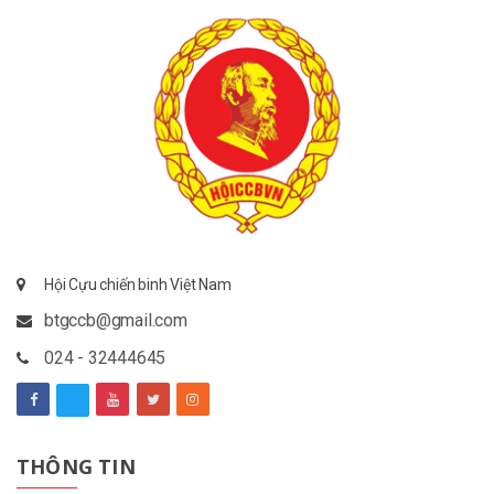
Hội Cựu chiến binh Việt Nam
btgccb@gmail.com
024 - 32444645
THÔNG TIN