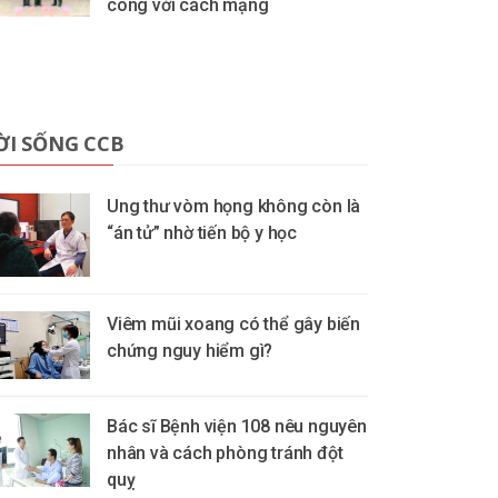
công với cách mạng
ỜI SỐNG CCB
Ung thư vòm họng không còn là
“án tử” nhờ tiến bộ y học
Viêm mũi xoang có thể gây biến
chứng nguy hiểm gì?
Bác sĩ Bệnh viện 108 nêu nguyên
nhân và cách phòng tránh đột
quỵ