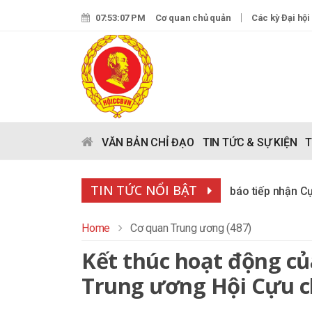
07:53:09 PM
Cơ quan chủ quản
Các kỳ Đại hội
VĂN BẢN CHỈ ĐẠO
TIN TỨC & SỰ KIỆN
T
TIN TỨC NỔI BẬT
Làng Hữu Nghị Việt Nam thông báo tiếp nhận Cựu chiến bi
Home
Cơ quan Trung ương (487)
Kết thúc hoạt động c
Trung ương Hội Cựu c