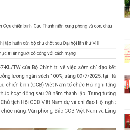
n Cựu chiến binh, Cựu Thanh niên xung phong và con, cháu
ị tập huấn cán bộ chủ chốt sau Đại hội lần thứ VIII
 thực tri ân người có công với cách mạng
57-KL/TW của Bộ Chính trị về việc sớm chỉ đạo kết
hưởng lương ngân sách 100%, sáng 09/7/2025, tại Hà
u chiến binh (CCB) Việt Nam tổ chức Hội nghị tổng
 thúc hoạt động sau 28 năm thành lập. Trung tướng
 Chủ tịch Hội CCB Việt Nam dự và chỉ đạo Hội nghị;
n chức năng, Văn phòng, Báo CCB Việt Nam và Làng