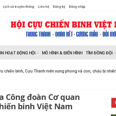
Lịch sử truyền thống
Liên hệ
Đăng ký
Đăng nhập
IN HOẠT ĐỘNG HỘI
MÔ HÌNH & ĐIỂN HÌNH
TÌM ĐỒNG ĐỘI
nh, Cựu Thanh niên xung phong và con, cháu bị nhiễm, di chứn
ủa Công đoàn Cơ quan
hiến binh Việt Nam