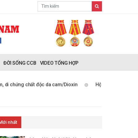
ĐỜI SỐNG CCB
VIDEO TỔNG HỢP
g chất độc da cam/Dioxin
Hội Cựu chiến binh Việt Nam: 
Mới nhất