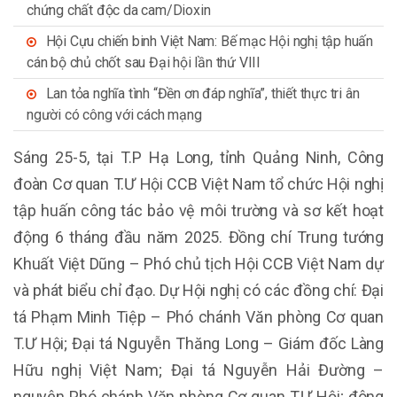
chứng chất độc da cam/Dioxin
Hội Cựu chiến binh Việt Nam: Bế mạc Hội nghị tập huấn
cán bộ chủ chốt sau Đại hội lần thứ VIII
Lan tỏa nghĩa tình “Đền ơn đáp nghĩa”, thiết thực tri ân
người có công với cách mạng
Sáng 25-5, tại T.P Hạ Long, tỉnh Quảng Ninh, Công
đoàn Cơ quan T.Ư Hội CCB Việt Nam tổ chức Hội nghị
tập huấn công tác bảo vệ môi trường và sơ kết hoạt
động 6 tháng đầu năm 2025. Đồng chí Trung tướng
Khuất Việt Dũng – Phó chủ tịch Hội CCB Việt Nam dự
và phát biểu chỉ đạo. Dự Hội nghị có các đồng chí: Đại
tá Phạm Minh Tiệp – Phó chánh Văn phòng Cơ quan
T.Ư Hội; Đại tá Nguyễn Thăng Long – Giám đốc Làng
Hữu nghị Việt Nam; Đại tá Nguyễn Hải Đường –
nguyên Phó chánh Văn phòng Cơ quan T.Ư Hội; đông