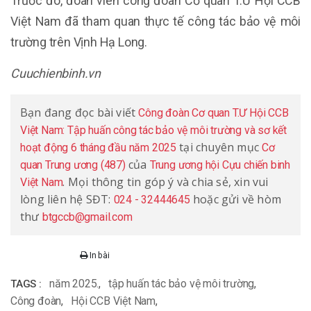
Trước đó, đoàn viên công đoàn Cơ quan T.Ư Hội CCB
Việt Nam đã tham quan thực tế công tác bảo vệ môi
trường trên Vịnh Hạ Long.
Cuuchienbinh.vn
Bạn đang đọc bài viết
Công đoàn Cơ quan T.Ư Hội CCB
Việt Nam: Tập huấn công tác bảo vệ môi trường và sơ kết
tại chuyên mục
hoạt động 6 tháng đầu năm 2025
Cơ
của
quan Trung ương (487)
Trung ương hội Cựu chiến binh
. Mọi thông tin góp ý và chia sẻ, xin vui
Việt Nam
lòng liên hệ SĐT:
hoặc gửi về hòm
024 - 32444645
thư
btgccb@gmail.com
In bài
năm 2025.
,
tập huấn tác bảo vệ môi trường
,
TAGS :
Công đoàn
,
Hội CCB Việt Nam
,