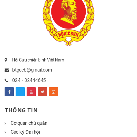
Hội Cựu chiến binh Việt Nam
btgccb@gmail.com
024 - 32444645
THÔNG TIN
Cơ quan chủ quản
Các kỳ Đại hội