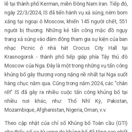
lễ tại thành phố Kerman, miền Đông Nam Iran. Tiếp đó,
ngày 22/3/2024, IS đã tiến hành vụ xả súng, ném bom
xăng tại ngoại ô Moscow, khiến 145 người chết, 551
người bị thương. Những kẻ tấn công mặc đồ ngụy
trang xả súng vào đám đông tham gia sự kiện của ban
nhạc Picnic ở nhà hát Crocus City Hall tại
Krasnogorsk - thành phố tiếp giáp phía Tây thủ đô
Moscow của Nga. Đây là một trong những vụ tấn công
khủng bố gây thương vong nặng nề nhất tại Nga suốt
hàng chục năm qua. Cũng trong năm 2024, các “chân
rết” IS đã gây ra nhiều cuộc tấn công khủng bố tại
nhiều nơi khác, như: Thổ Nhĩ Kỳ, Pakistan,
Mozambique, Afghanistan, Nigeria, Oman, v.v.
Theo cập nhật của chỉ số Khủng bố Toàn cầu (GTI)
cho thấy, số ca tử vong do khủng bố đã tăng cao nhất