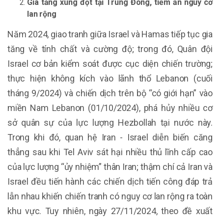
Gia tăng xung đột tại Trung Đông, tiềm ẩn nguy cơ
lan rộng
Năm 2024, giao tranh giữa Israel và Hamas tiếp tục gia
tăng về tính chất và cường độ; trong đó, Quân đội
Israel cơ bản kiểm soát được cục diện chiến trường;
thực hiện không kích vào lãnh thổ Lebanon (cuối
tháng 9/2024) và chiến dịch trên bộ “có giới hạn” vào
miền Nam Lebanon (01/10/2024), phá hủy nhiều cơ
sở quân sự của lực lượng Hezbollah tại nước này.
Trong khi đó, quan hệ Iran - Israel diễn biến căng
thẳng sau khi Tel Aviv sát hại nhiều thủ lĩnh cấp cao
của lực lượng “ủy nhiệm” thân Iran; thậm chí cả Iran và
Israel đều tiến hành các chiến dịch tiến công đáp trả
lẫn nhau khiến chiến tranh có nguy cơ lan rộng ra toàn
khu vực. Tuy nhiên, ngày 27/11/2024, theo đề xuất