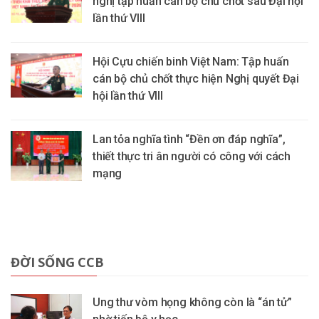
nghị tập huấn cán bộ chủ chốt sau Đại hội
lần thứ VIII
Hội Cựu chiến binh Việt Nam: Tập huấn
cán bộ chủ chốt thực hiện Nghị quyết Đại
hội lần thứ VIII
Lan tỏa nghĩa tình “Đền ơn đáp nghĩa”,
thiết thực tri ân người có công với cách
mạng
ĐỜI SỐNG CCB
Ung thư vòm họng không còn là “án tử”