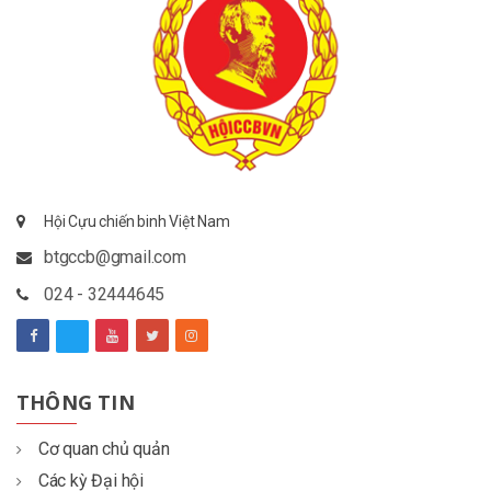
Hội Cựu chiến binh Việt Nam
btgccb@gmail.com
024 - 32444645
THÔNG TIN
Cơ quan chủ quản
Các kỳ Đại hội