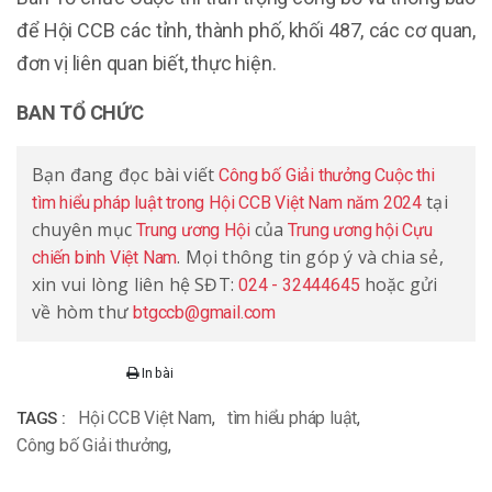
để Hội CCB các tỉnh, thành phố, khối 487, các cơ quan,
đơn vị liên quan biết, thực hiện.
BAN TỔ CHỨC
Bạn đang đọc bài viết
Công bố Giải thưởng Cuộc thi
tại
tìm hiểu pháp luật trong Hội CCB Việt Nam năm 2024
chuyên mục
của
Trung ương Hội
Trung ương hội Cựu
. Mọi thông tin góp ý và chia sẻ,
chiến binh Việt Nam
xin vui lòng liên hệ SĐT:
hoặc gửi
024 - 32444645
về hòm thư
btgccb@gmail.com
In bài
Hội CCB Việt Nam
,
tìm hiểu pháp luật
,
TAGS :
Công bố Giải thưởng
,