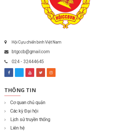
Hội Cựu chiến binh Việt Nam
btgccb@gmail.com
024 - 32444645
THÔNG TIN
Cơ quan chủ quản
Các kỳ Đại hội
Lịch sử truyền thống
Liên hệ