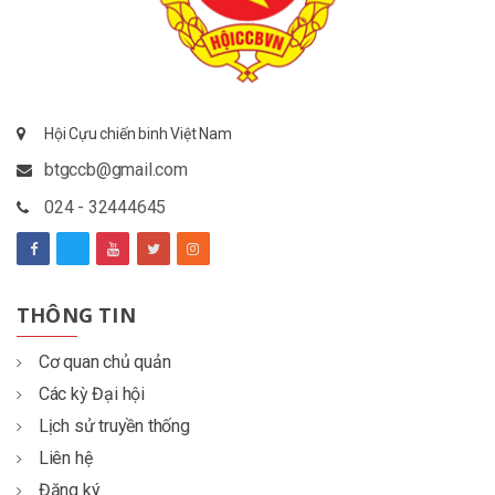
Hội Cựu chiến binh Việt Nam
btgccb@gmail.com
024 - 32444645
THÔNG TIN
Cơ quan chủ quản
Các kỳ Đại hội
Lịch sử truyền thống
Liên hệ
Đăng ký