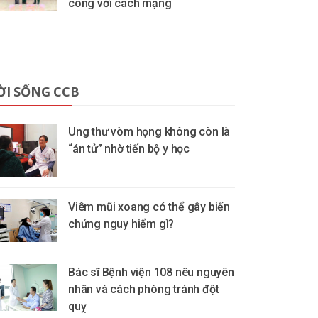
công với cách mạng
ỜI SỐNG CCB
Ung thư vòm họng không còn là
“án tử” nhờ tiến bộ y học
Viêm mũi xoang có thể gây biến
chứng nguy hiểm gì?
Bác sĩ Bệnh viện 108 nêu nguyên
nhân và cách phòng tránh đột
quỵ