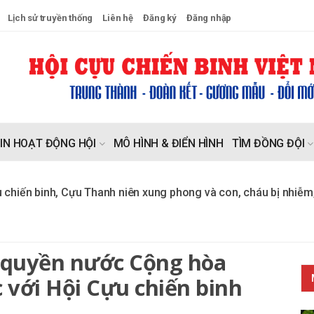
Lịch sử truyền thống
Liên hệ
Đăng ký
Đăng nhập
IN HOẠT ĐỘNG HỘI
MÔ HÌNH & ĐIỂN HÌNH
TÌM ĐỒNG ĐỘI
nh, Cựu Thanh niên xung phong và con, cháu bị nhiễm, di chứ
 quyền nước Cộng hòa
 với Hội Cựu chiến binh