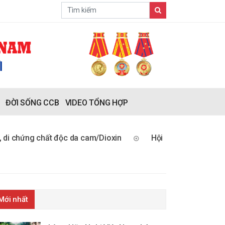
ĐỜI SỐNG CCB
VIDEO TỔNG HỢP
ng chất độc da cam/Dioxin
Hội Cựu chiến binh Việt Nam: 
Mới nhất