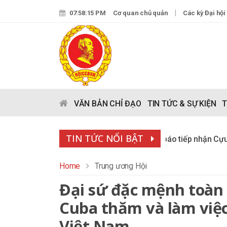
07:58:16 PM
Cơ quan chủ quản
Các kỳ Đại hội
VĂN BẢN CHỈ ĐẠO
TIN TỨC & SỰ KIỆN
T
TIN TỨC NỔI BẬT
Làng Hữu Nghị Việt Nam thông báo tiếp nhận Cựu chiến bi
Home
Trung ương Hội
Đại sứ đặc mệnh toàn
Cuba thăm và làm việc
Việt Nam