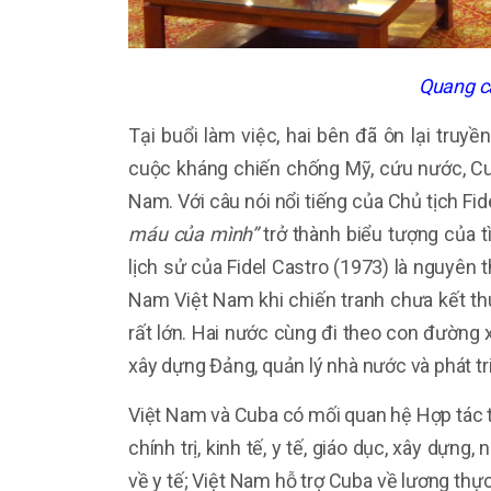
Quang c
Tại buổi làm việc, hai bên đã ôn lại truyề
cuộc kháng chiến chống Mỹ, cứu nước,
Cu
Nam. Với câu nói nổi tiếng của Chủ tịch Fide
máu của mình”
trở thành biểu tượng của 
lịch sử của Fidel Castro (1973) là nguyên
Nam Việt Nam khi chiến tranh chưa kết thú
rất lớn. Hai nước cùng đi theo con đường 
xây dựng Đảng, quản lý nhà nước và phát tr
Việt Nam và Cuba có mối quan hệ Hợp tác toà
chính trị, kinh tế, y tế, giáo dục, xây dựn
về y tế; Việt Nam hỗ trợ Cuba về lương thực