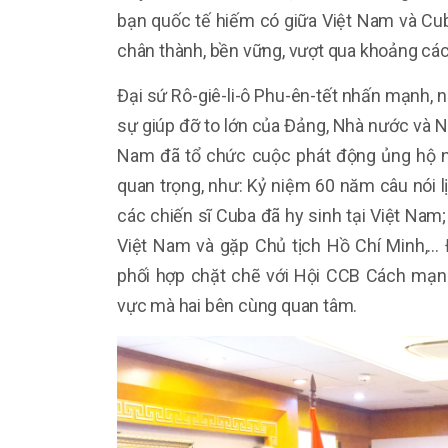
bạn quốc tế hiếm có giữa Việt Nam và Cu
chân thành, bền vững, vượt qua khoảng cách
Đại sứ Rô-giê-li-ô Phu-ên-tết nhấn mạnh, 
sự giúp đỡ to lớn của Đảng, Nhà nước và Nh
Nam đã tổ chức cuộc phát động ủng hộ n
quan trọng, như: Kỷ niệm 60 năm câu nói l
các chiến sĩ Cuba đã hy sinh tại Việt Nam;
Việt Nam và gặp Chủ tịch Hồ Chí Minh,
phối hợp chặt chẽ với Hội CCB Cách mạng 
vực mà hai bên cùng quan tâm.