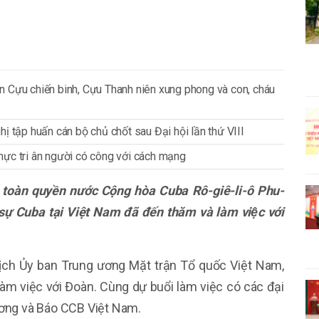
n Cựu chiến binh, Cựu Thanh niên xung phong và con, cháu
ị tập huấn cán bộ chủ chốt sau Đại hội lần thứ VIII
 thực tri ân người có công với cách mạng
toàn quyền nước Cộng hòa Cuba Rô-giê-li-ô Phu-
 sự Cuba tại Việt Nam đã
đến thăm và làm việc với
ịch Ủy ban Trung ương Mặt trận Tổ quốc Việt Nam,
làm việc với Đoàn. Cùng dự buổi làm việc có các đại
ương và Báo CCB Việt Nam.