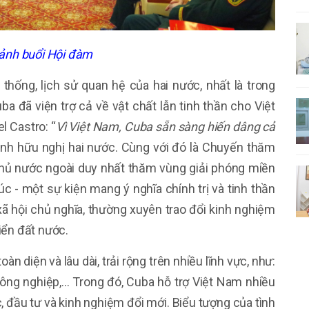
ảnh buổi Hội đàm
n thống, lịch sử quan hệ của hai nước, nhất là trong
ba đã viện trợ cả về vật chất lẫn tinh thần cho Việt
l Castro: “
Vì Việt Nam, Cuba sẵn sàng hiến dâng cả
tình hữu nghị hai nước. Cùng với đó là Chuyến thăm
 thủ nước ngoài duy nhất thăm vùng giải phóng miền
c - một sự kiện mang ý nghĩa chính trị và tinh thần
xã hội chủ nghĩa, thường xuyên trao đổi kinh nghiệm
iển đất nước.
n diện và lâu dài, trải rộng trên nhiều lĩnh vực, như:
g, nông nghiệp,… Trong đó, Cuba hỗ trợ Việt Nam nhiều
, đầu tư và kinh nghiệm đổi mới. Biểu tượng của tình