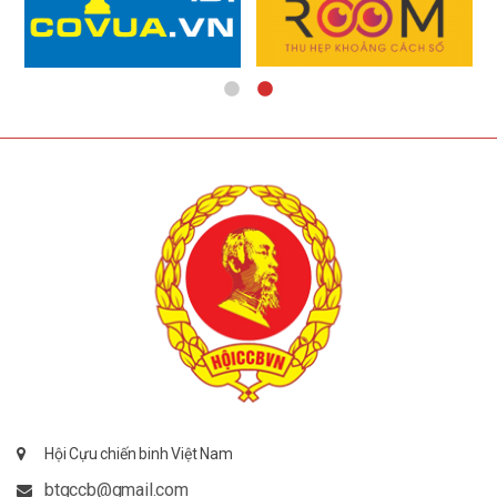
Hội Cựu chiến binh Việt Nam
btgccb@gmail.com