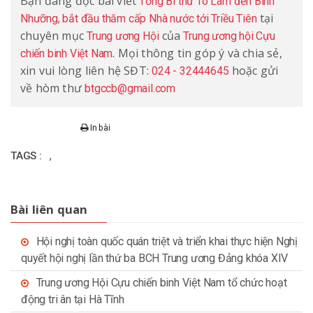
Bạn đang đọc bài viết
Tổng Bí thư Tô Lâm đến Bình
tại
Nhưỡng, bắt đầu thăm cấp Nhà nước tới Triều Tiên
chuyên mục
của
Trung ương Hội
Trung ương hội Cựu
. Mọi thông tin góp ý và chia sẻ,
chiến binh Việt Nam
xin vui lòng liên hệ SĐT:
hoặc gửi
024 - 32444645
về hòm thư
btgccb@gmail.com
In bài
,
TAGS :
Bài liên quan
Hội nghị toàn quốc quán triệt và triển khai thực hiện Nghị
quyết hội nghị lần thứ ba BCH Trung ương Đảng khóa XIV
Trung ương Hội Cựu chiến binh Việt Nam tổ chức hoạt
động tri ân tại Hà Tĩnh