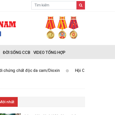
ĐỜI SỐNG CCB
VIDEO TỔNG HỢP
ng chất độc da cam/Dioxin
Hội Cựu chiến binh Việt Nam: 
Mới nhất