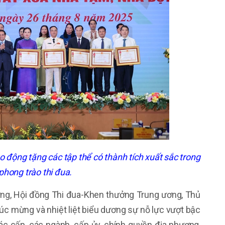
động tặng các tập thể có thành tích xuất sắc trong
phong trào thi đua.
ơng, Hội đồng Thi đua-Khen thưởng Trung ương, Thủ
úc mừng và nhiệt liệt biểu dương sự nỗ lực vượt bậc
ác cấp, các ngành, cấp ủy, chính quyền địa phương,