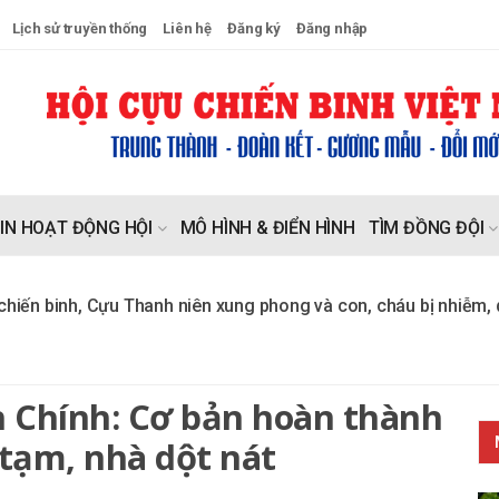
Lịch sử truyền thống
Liên hệ
Đăng ký
Đăng nhập
IN HOẠT ĐỘNG HỘI
MÔ HÌNH & ĐIỂN HÌNH
TÌM ĐỒNG ĐỘI
nh, Cựu Thanh niên xung phong và con, cháu bị nhiễm, di chứ
Chính: Cơ bản hoàn thành
tạm, nhà dột nát