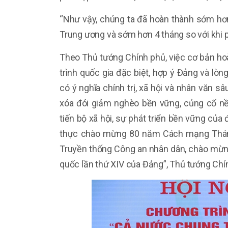
“Như vậy, chúng ta đã hoàn thành sớm hơ
Trung ương và sớm hơn 4 tháng so với khi p
Theo Thủ tướng Chính phủ, việc cơ bản hoà
trình quốc gia đặc biệt, hợp ý Đảng và lòng
có ý nghĩa chính trị, xã hội và nhân văn s
xóa đói giảm nghèo bền vững, củng cố nề
tiến bộ xã hội, sự phát triển bền vững của đ
thực chào mừng 80 năm Cách mạng Thán
Truyền thống Công an nhân dân, chào mừng 
quốc lần thứ XIV của Đảng”, Thủ tướng Chín