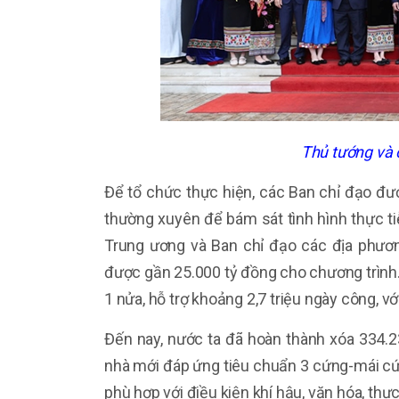
Thủ tướng và c
Để tổ chức thực hiện, các Ban chỉ đạo đượ
thường xuyên để bám sát tình hình thực tiễ
Trung ương và Ban chỉ đạo các địa phươn
được gần 25.000 tỷ đồng cho chương trình
1 nửa, hỗ trợ khoảng 2,7 triệu ngày công, vớ
Đến nay, nước ta đã hoàn thành xóa 334.2
nhà mới đáp ứng tiêu chuẩn 3 cứng-mái cứ
phù hợp với điều kiện khí hậu, văn hóa, thự