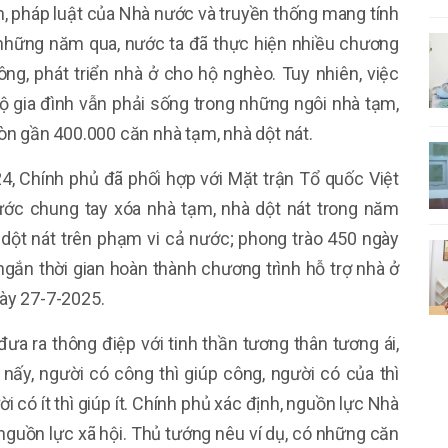
, pháp luật của Nhà nước và truyền thống mang tính
p”, những năm qua, nước ta đã thực hiện nhiều chương
ông, phát triển nhà ở cho hộ nghèo. Tuy nhiên, việc
ộ gia đình vẫn phải sống trong những ngôi nhà tạm,
òn gần 400.000 căn nhà tạm, nhà dột nát.
4, Chính phủ đã phối hợp với Mặt trận Tổ quốc Việt
ước chung tay xóa nhà tạm, nhà dột nát trong năm
 dột nát trên phạm vi cả nước; phong trào 450 ngày
ngắn thời gian hoàn thành chương trình hỗ trợ nhà ở
ày 27-7-2025.
ưa ra thông điệp với tinh thần tương thân tương ái,
p nấy, người có công thì giúp công, người có của thì
ời có ít thì giúp ít. Chính phủ xác định, nguồn lực Nhà
nguồn lực xã hội. Thủ tướng nêu ví dụ, có những căn