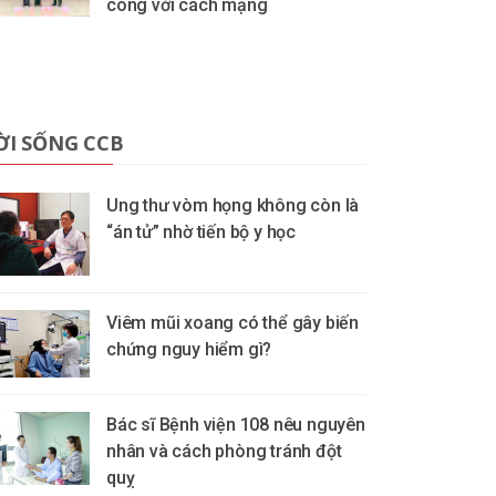
công với cách mạng
ỜI SỐNG CCB
Ung thư vòm họng không còn là
“án tử” nhờ tiến bộ y học
Viêm mũi xoang có thể gây biến
chứng nguy hiểm gì?
Bác sĩ Bệnh viện 108 nêu nguyên
nhân và cách phòng tránh đột
quỵ