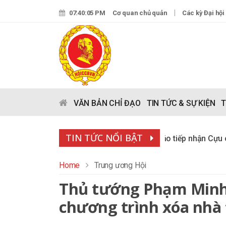
07:40:06 PM
Cơ quan chủ quản
Các kỳ Đại hội
VĂN BẢN CHỈ ĐẠO
TIN TỨC & SỰ KIỆN
T
TIN TỨC NỔI BẬT
Làng Hữu Nghị Việt Nam thông báo tiếp nhận Cựu chiến bi
Home
Trung ương Hội
Thủ tướng Phạm Minh 
chương trình xóa nhà 