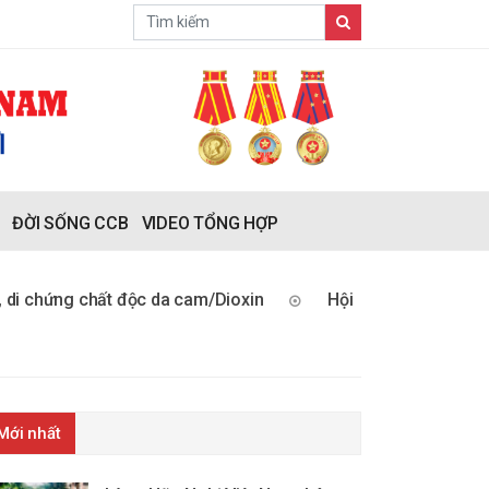
ĐỜI SỐNG CCB
VIDEO TỔNG HỢP
g chất độc da cam/Dioxin
Hội Cựu chiến binh Việt Nam: B
Mới nhất