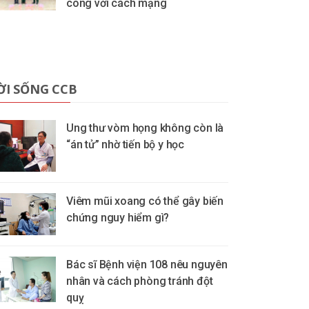
công với cách mạng
ỜI SỐNG CCB
Ung thư vòm họng không còn là
“án tử” nhờ tiến bộ y học
Viêm mũi xoang có thể gây biến
chứng nguy hiểm gì?
Bác sĩ Bệnh viện 108 nêu nguyên
nhân và cách phòng tránh đột
quỵ