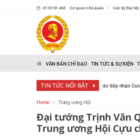
01:07:02 AM
Cơ quan chủ quản
Các kỳ Đại hội
VĂN BẢN CHỈ ĐẠO
TIN TỨC & SỰ KIỆN
T
TIN TỨC NỔI BẬT
Làng Hữu Nghị Việt Nam thông báo tiếp nhận Cựu chiến bi
Home
Trung ương Hội
Đại tướng Trịnh Văn 
Trung ương Hội Cựu c