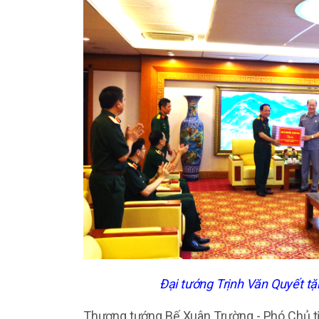
Đại tướng Trịnh Văn Quyết t
Thượng tướng Bế Xuân Trường - Phó Chủ tị