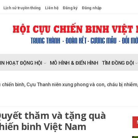
Lịch sử truyền thống
Liên hệ
Đăng ký
Đăng nhập
IN HOẠT ĐỘNG HỘI
MÔ HÌNH & ĐIỂN HÌNH
TÌM ĐỒNG ĐỘI
nh, Cựu Thanh niên xung phong và con, cháu bị nhiễm, di chứn
Quyết thăm và tặng quà
hiến binh Việt Nam