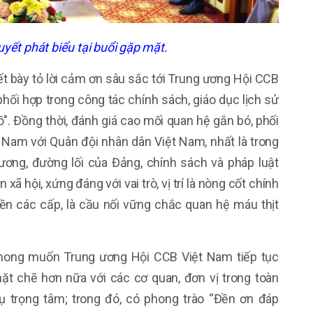
yết phát biểu tại buổi gặp mặt.
ết bày tỏ lời cảm ơn sâu sắc tới Trung ương Hội CCB
hối hợp trong công tác chính sách, giáo dục lịch sử
". Đồng thời, đánh giá cao mối quan hệ gắn bó, phối
 Nam với Quân đội nhân dân Việt Nam, nhất là trong
rương, đường lối của Đảng, chính sách và pháp luật
ã hội, xứng đáng với vai trò, vị trí là nòng cốt chính
uyền các cấp, là cầu nối vững chắc quan hệ máu thịt
mong muốn Trung ương Hội CCB Việt Nam tiếp tục
hặt chẽ hơn nữa với các cơ quan, đơn vị trong toàn
ụ trọng tâm; trong đó, có phong trào “Đền ơn đáp