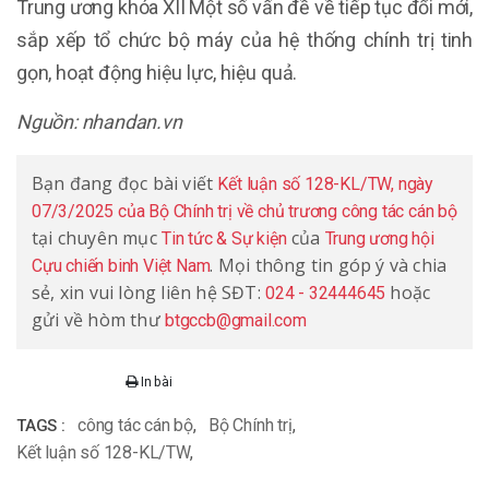
Trung ương khóa XII Một số vấn đề về tiếp tục đổi mới,
sắp xếp tổ chức bộ máy của hệ thống chính trị tinh
gọn, hoạt động hiệu lực, hiệu quả.
Nguồn: nhandan.vn
Bạn đang đọc bài viết
Kết luận số 128-KL/TW, ngày
07/3/2025 của Bộ Chính trị về chủ trương công tác cán bộ
tại chuyên mục
của
Tin tức & Sự kiện
Trung ương hội
. Mọi thông tin góp ý và chia
Cựu chiến binh Việt Nam
sẻ, xin vui lòng liên hệ SĐT:
hoặc
024 - 32444645
gửi về hòm thư
btgccb@gmail.com
In bài
công tác cán bộ
,
Bộ Chính trị
,
TAGS :
Kết luận số 128-KL/TW
,