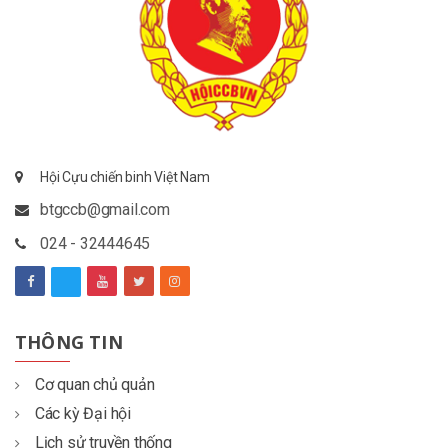
Hội Cựu chiến binh Việt Nam
btgccb@gmail.com
024 - 32444645
THÔNG TIN
Cơ quan chủ quản
Các kỳ Đại hội
Lịch sử truyền thống