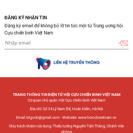
ĐĂNG KÝ NHẬN TIN
Đăng ký email để không bỏ lỡ tin tức mới từ Trung ương hội
Cựu chiến binh Việt Nam
TRANG THÔNG TIN ĐIỆN TỬ HỘI CỰU CHIẾN BINH VIỆT NAM
Cơ quan chủ quản: Hội Cựu chiến binh Việt Nam
Địa chỉ: Số 34 Lý Nam Đế, Hoàn Kiếm, Hà Nội
Email:
btgccb@gmail.com
- Website:
www.hoiccbvietnam.vn
Chịu trách nhiệm nội dung: Thiếu tướng Nguyễn Tiến Thắng, Chánh Văn
phòng