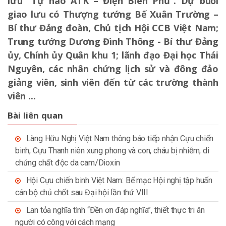
lưu “Tự hào ATK – Điện Biên Phủ”. Dự buổi
giao lưu có Thượng tướng Bế Xuân Trường –
Bí thư Đảng đoàn, Chủ tịch Hội CCB Việt Nam;
Trung tướng Dương Đình Thông - Bí thư Đảng
ủy, Chính ủy Quân khu 1; lãnh đạo Đại học Thái
Nguyên, các nhân chứng lịch sử và đông đảo
giảng viên, sinh viên đến từ các trường thành
viên ...
Bài liên quan
Làng Hữu Nghị Việt Nam thông báo tiếp nhận Cựu chiến
binh, Cựu Thanh niên xung phong và con, cháu bị nhiễm, di
chứng chất độc da cam/Dioxin
Hội Cựu chiến binh Việt Nam: Bế mạc Hội nghị tập huấn
cán bộ chủ chốt sau Đại hội lần thứ VIII
Lan tỏa nghĩa tình “Đền ơn đáp nghĩa”, thiết thực tri ân
người có công với cách mạng