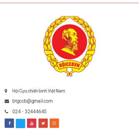
Hội Cựu chiến binh Việt Nam
btgccb@gmail.com
024 - 32444645